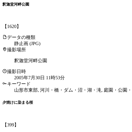
釈迦堂河畔公園
【1620】
データの種類
静止画 (JPG)
撮影場所
釈迦堂河畔公園
撮影日時
2005年7月30日 11時53分
キーワード
山形市東部, 河川・橋・ダム・沼・湖・滝, 庭園・公園・
夕焼けに染まる桜
【399】