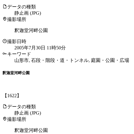
データの種類
静止画 (JPG)
撮影場所
釈迦堂河畔公園
撮影日時
2005年7月30日 11時50分
キーワード
山形市, 石段・階段・道・トンネル, 庭園・公園・広場
釈迦堂河畔公園
【1622】
データの種類
静止画 (JPG)
撮影場所
釈迦堂河畔公園