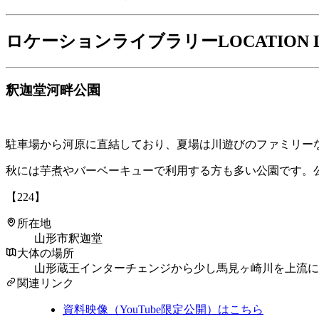
ロケーションライブラリー
LOCATION 
釈迦堂河畔公園
駐車場から河原に直結しており、夏場は川遊びのファミリー
秋には芋煮やバーベーキューで利用する方も多い公園です。
【224】
所在地
山形市釈迦堂
大体の場所
山形蔵王インターチェンジから少し馬見ヶ崎川を上流に
関連リンク
資料映像（YouTube限定公開）はこちら