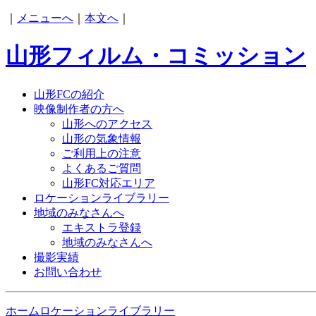
｜
メニューへ
｜
本文へ
｜
山形フィルム・コミッション
山形FCの紹介
映像制作者の方へ
山形へのアクセス
山形の気象情報
ご利用上の注意
よくあるご質問
山形FC対応エリア
ロケーションライブラリー
地域のみなさんへ
エキストラ登録
地域のみなさんへ
撮影実績
お問い合わせ
ホーム
ロケーションライブラリー