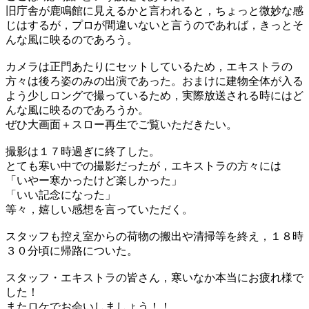
旧庁舎が鹿鳴館に見えるかと言われると，ちょっと微妙な感
じはするが，プロが間違いないと言うのであれば，きっとそ
んな風に映るのであろう。
カメラは正門あたりにセットしているため，エキストラの
方々は後ろ姿のみの出演であった。おまけに建物全体が入る
よう少しロングで撮っているため，実際放送される時にはど
んな風に映るのであろうか。
ぜひ大画面＋スロー再生でご覧いただきたい。
撮影は１７時過ぎに終了した。
とても寒い中での撮影だったが，エキストラの方々には
「いやー寒かったけど楽しかった」
「いい記念になった」
等々，嬉しい感想を言っていただく。
スタッフも控え室からの荷物の搬出や清掃等を終え，１８時
３０分頃に帰路についた。
スタッフ・エキストラの皆さん，寒いなか本当にお疲れ様で
した！
またロケでお会いしましょう！！