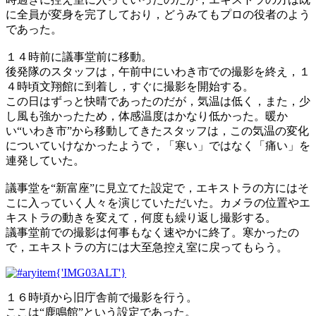
に全員が変身を完了しており，どうみてもプロの役者のよう
であった。
１４時前に議事堂前に移動。
後発隊のスタッフは，午前中にいわき市での撮影を終え，１
４時頃文翔館に到着し，すぐに撮影を開始する。
この日はずっと快晴であったのだが，気温は低く，また，少
し風も強かったため，体感温度はかなり低かった。暖か
い“いわき市”から移動してきたスタッフは，この気温の変化
についていけなかったようで，「寒い」ではなく「痛い」を
連発していた。
議事堂を“新富座”に見立てた設定で，エキストラの方にはそ
こに入っていく人々を演じていただいた。カメラの位置やエ
キストラの動きを変えて，何度も繰り返し撮影する。
議事堂前での撮影は何事もなく速やかに終了。寒かったの
で，エキストラの方には大至急控え室に戻ってもらう。
１６時頃から旧庁舎前で撮影を行う。
ここは“鹿鳴館”という設定であった。